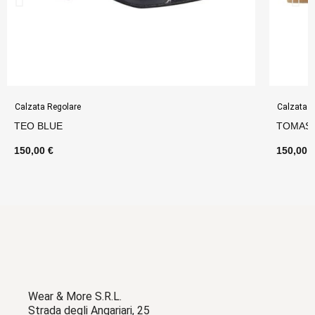
Calzata Regolare
Calzata R
TEO BLUE
TOMAS 
150,00 €
150,00 
Wear & More S.R.L.
Strada degli Angariari, 25