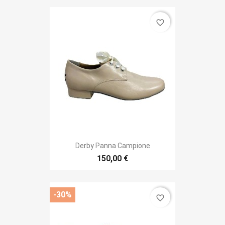
favorite_border
Derby Panna Campione
150,00 €
-30%
favorite_border