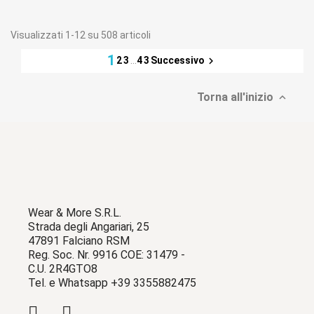
Visualizzati 1-12 su 508 articoli
1
2
3
…
43
Successivo

Torna all'inizio

Wear & More S.R.L.
Strada degli Angariari, 25
47891 Falciano RSM
Reg. Soc. Nr. 9916 COE: 31479 -
C.U. 2R4GTO8
Tel. e Whatsapp +39 3355882475