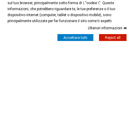
sul tuo browser, principalmente sotto forma di \ "cookie \". Queste
informazioni, che potrebbero riguardare te, le tue preferenze o il tuo
dispositivo internet (computer, tablet o dispositivo mobile), sono
principalmente utilizzate per far funzionare il sito come ti aspetti.
Ulteriori informazioni
Accettare tutti
Reject all
Abiti
Abiti
Abito Dolly Maniche Option 3
Tuta Lolita Option 28
150,00 €
130,00 €