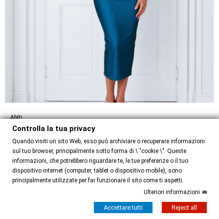
Abiti
Controlla la tua privacy
Abito Pam Option 38
Quando visiti un sito Web, esso può archiviare o recuperare informazioni
130,00 €
sul tuo browser, principalmente sotto forma di \ "cookie \". Queste
informazioni, che potrebbero riguardare te, le tue preferenze o il tuo
dispositivo internet (computer, tablet o dispositivo mobile), sono
principalmente utilizzate per far funzionare il sito come ti aspetti.
Ulteriori informazioni
Accettare tutti
Reject all