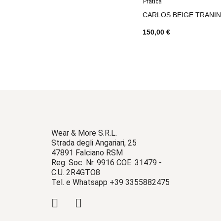
Pratica
CARLOS BEIGE TRANI
150,00 €
Wear & More S.R.L.
Strada degli Angariari, 25
47891 Falciano RSM
Reg. Soc. Nr. 9916 COE: 31479 -
C.U. 2R4GTO8
Tel. e Whatsapp +39 3355882475