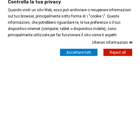
Controlla la tua privacy
Quando visiti un sito Web, esso può archiviare o recuperare informazioni
sul tuo browser, principalmente sotto forma di \ "cookie \". Queste
informazioni, che potrebbero riguardare te, le tue preferenze o il tuo
dispositivo internet (computer, tablet o dispositivo mobile), sono
principalmente utilizzate per far funzionare il sito come ti aspetti.
Ulteriori informazioni
Accettare tutti
Reject all
Calzata Regolare
Calzata Regolare
TEO MOSAICO
TEO PITONCINO BLU
155,00 €
150,00 €