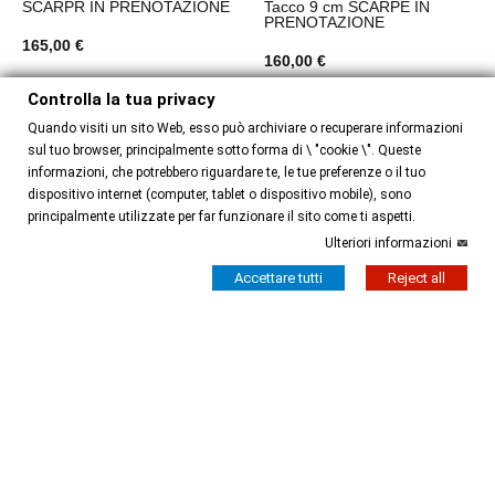
SCARPR IN PRENOTAZIONE
Tacco 9 cm SCARPE IN
PRENOTAZIONE
165,00 €
160,00 €
Controlla la tua privacy
Quando visiti un sito Web, esso può archiviare o recuperare informazioni
sul tuo browser, principalmente sotto forma di \ "cookie \". Queste
informazioni, che potrebbero riguardare te, le tue preferenze o il tuo
dispositivo internet (computer, tablet o dispositivo mobile), sono
principalmente utilizzate per far funzionare il sito come ti aspetti.
Ulteriori informazioni
Accettare tutti
Reject all
Prenotazione Scarpe
Tallone Aperto
ANITA ROSA PLATINO CL
GAIA VIOLA STAMPA FIORI
Tacco 7 cm SCARPE IN
Tacco 9 cm SCARPE IN
PRENOTAZIONE
PRENOTAZIONE
160,00 €
155,00 €