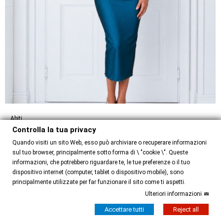
Abiti
Controlla la tua privacy
Abito Pam Option 38
Quando visiti un sito Web, esso può archiviare o recuperare informazioni
130,00 €
sul tuo browser, principalmente sotto forma di \ "cookie \". Queste
informazioni, che potrebbero riguardare te, le tue preferenze o il tuo
dispositivo internet (computer, tablet o dispositivo mobile), sono
principalmente utilizzate per far funzionare il sito come ti aspetti.
Ulteriori informazioni
Accettare tutti
Reject all