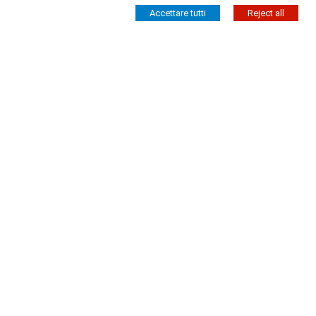
Accettare tutti
Reject all
Magliette Uomo
T-Shirt uomo nera Logo WM
25,00 €
Visualizzati 1-19 su 19 articoli
Wear & More S.R.L.
Strada degli Angariari, 25
47891 Falciano RSM
Reg. Soc. Nr. 9916 COE: 31479 -