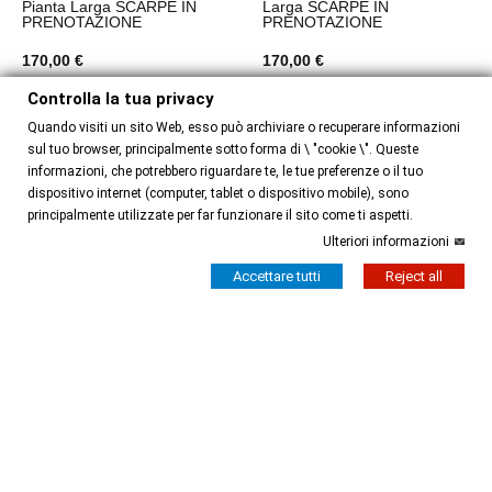
Pianta Larga SCARPE IN
Larga SCARPE IN
PRENOTAZIONE
PRENOTAZIONE
170,00 €
170,00 €
Controlla la tua privacy
Quando visiti un sito Web, esso può archiviare o recuperare informazioni
sul tuo browser, principalmente sotto forma di \ "cookie \". Queste
informazioni, che potrebbero riguardare te, le tue preferenze o il tuo
dispositivo internet (computer, tablet o dispositivo mobile), sono
principalmente utilizzate per far funzionare il sito come ti aspetti.
Ulteriori informazioni
Accettare tutti
Reject all
Tallone Aperto
Prenotazione Scarpe
MARELLA CICLAMINO Tacco
AURORA ORO PERLATO
7 cm SCARPE IN
Tacco 9 cm SCARPE IN
PRENOTAZIONE
PRENOTAZIONE
165,00 €
160,00 €