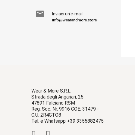

Inviaci un'e-mail:
info@wearandmore.store
Wear & More S.R.L.
Strada degli Angariari, 25
47891 Falciano RSM
Reg. Soc. Nr. 9916 COE: 31479 -
C.U. 2R4GTO8
Tel. e Whatsapp +39 3355882475