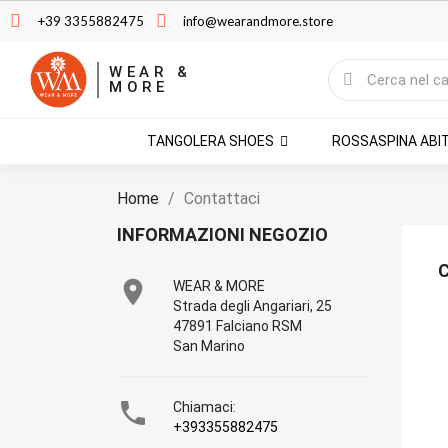
+39 3355882475
info@wearandmore.store
WEAR &
MORE
TANGOLERA SHOES
ROSSASPINA ABI
Home
Contattaci
INFORMAZIONI NEGOZIO

WEAR & MORE
Strada degli Angariari, 25
47891 Falciano RSM
San Marino

Chiamaci:
+393355882475