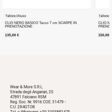
Tallone Chiuso
Tallone C
CLIO NERO BASICO Tacco 7 cm SCARPE IN
CLIO NE
PRENOTAZIONE
PRENOT
135,00 €
150,00 
Wear & More S.R.L.
Strada degli Angariari, 25
47891 Falciano RSM
Reg. Soc. Nr. 9916 COE: 31479 -
C.U. 2R4GTO8
Tel. e Whatsapp +39 3355882475