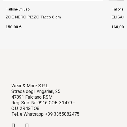
Tallone Chiuso
Tallone C
ZOE NERO PIZZO Tacco 8 cm
ELISA 
150,00 €
160,00 
Wear & More S.R.L.
Strada degli Angariari, 25
47891 Falciano RSM
Reg. Soc. Nr. 9916 COE: 31479 -
C.U. 2R4GTO8
Tel. e Whatsapp +39 3355882475