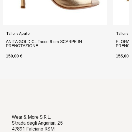
Tallone Aperto
Tallone A
ANITA GOLD CL Tacco 9 cm SCARPE IN
FLORA 
PRENOTAZIONE
PRENOT
150,00 €
155,00 
Wear & More S.R.L.
Strada degli Angariari, 25
47891 Falciano RSM