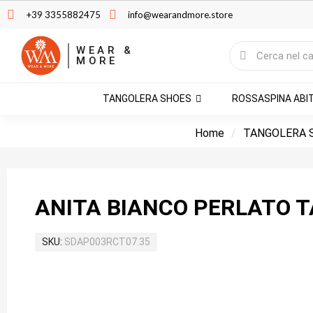
+39 3355882475
info@wearandmore.store
WEAR &
MORE
TANGOLERA SHOES
ROSSASPINA ABI
Home
TANGOLERA 
ANITA BIANCO PERLATO 
SKU
SDAP003RCT07.35