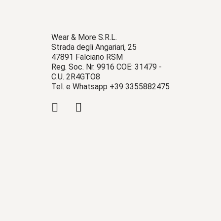
Wear & More S.R.L.
Strada degli Angariari, 25
47891 Falciano RSM
Reg. Soc. Nr. 9916 COE: 31479 -
C.U. 2R4GTO8
Tel. e Whatsapp +39 3355882475