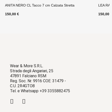
ANITA NERO CL Tacco 7 cm Calzata Stretta
LEA RA
150,00 €
150,00 
Wear & More S.R.L.
Strada degli Angariari, 25
47891 Falciano RSM
Reg. Soc. Nr. 9916 COE: 31479 -
C.U. 2R4GTO8
Tel. e Whatsapp +39 3355882475