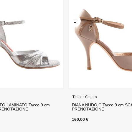
uso
Tallone Chiuso
O C Tacco 9 cm SCARPE IN
CLIO SILVER Pianta Larga T
ZIONE
SCARPE IN PRENOTAZION
145,00 €