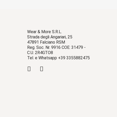
Wear & More S.R.L.
Strada degli Angariari, 25
47891 Falciano RSM
Reg. Soc. Nr. 9916 COE: 31479 -
C.U. 2R4GTO8
Tel. e Whatsapp +39 3355882475