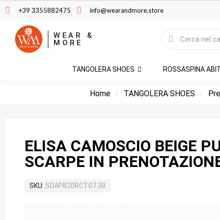
+39 3355882475
info@wearandmore.store
WEAR &
MORE
TANGOLERA SHOES
ROSSASPINA ABI
Home
TANGOLERA SHOES
Pre
ELISA CAMOSCIO BEIGE P
SCARPE IN PRENOTAZION
SKU
SDAP820RCT07.38