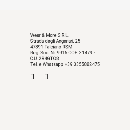
Wear & More S.R.L.
Strada degli Angariari, 25
47891 Falciano RSM
Reg. Soc. Nr. 9916 COE: 31479 -
C.U. 2R4GTO8
Tel. e Whatsapp +39 3355882475