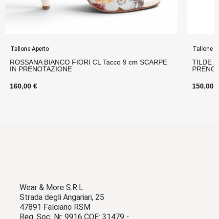
Tallone Aperto
Tallone C
ROSSANA BIANCO FIORI CL Tacco 9 cm SCARPE
TILDE N
IN PRENOTAZIONE
PRENOT
160,00 €
150,00 
Wear & More S.R.L.
Strada degli Angariari, 25
47891 Falciano RSM
Reg. Soc. Nr. 9916 COE: 31479 -