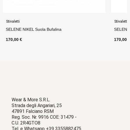
Stivaletti
Stivaletti
SELENE NIKEL Suola Bufalina
SELENE
170,00 €
170,00 
Wear & More S.R.L.
Strada degli Angariari, 25
47891 Falciano RSM
Reg. Soc. Nr. 9916 COE: 31479 -
C.U. 2R4GTO8
Tel. e Whatsapp +39 3355882475