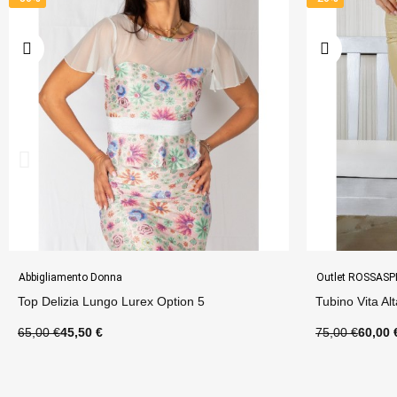
Outlet ROSSASPINA
Outlet ROSSASP
Tubino Vita Alta Lurex Option 76
Abito Teresa O
75,00 €
60,00 €
130,00 €
104,0