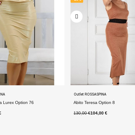
INA
Outlet ROSSASPINA
ption 8
Top Napoli 2 Option 300
0 €
65,00 €
52,00 €