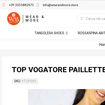
+39 3355882475
info@wearandmore.store
WEAR &
MORE
TANGOLERA SHOES
ROSSASPINA ABI
Ho
TOP VOGATORE PAILLETTE
SKU
VTOP003