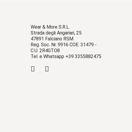
Wear & More S.R.L.
Strada degli Angariari, 25
47891 Falciano RSM
Reg. Soc. Nr. 9916 COE: 31479 -
C.U. 2R4GTO8
Tel. e Whatsapp +39 3355882475