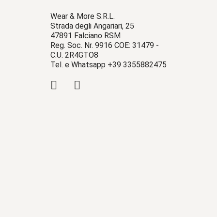
Wear & More S.R.L.
Strada degli Angariari, 25
47891 Falciano RSM
Reg. Soc. Nr. 9916 COE: 31479 -
C.U. 2R4GTO8
Tel. e Whatsapp +39 3355882475