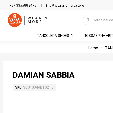
+39 3355882475
info@wearandmore.store
WEAR &
MORE
TANGOLERA SHOES
ROSSASPINA ABI
Home
TAN
DAMIAN SABBIA
SKU
SU01004RBT02.40