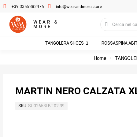
+39 3355882475
info@wearandmore.store
WEAR &
MORE
TANGOLERA SHOES
ROSSASPINA ABI
Home
TANGOLE
MARTIN NERO CALZATA X
SKU
SU02653LBT02.39