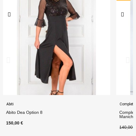
Abiti
Completi
Abito Dea Option 8
Completo
Maniche
150,00 €
140,00 