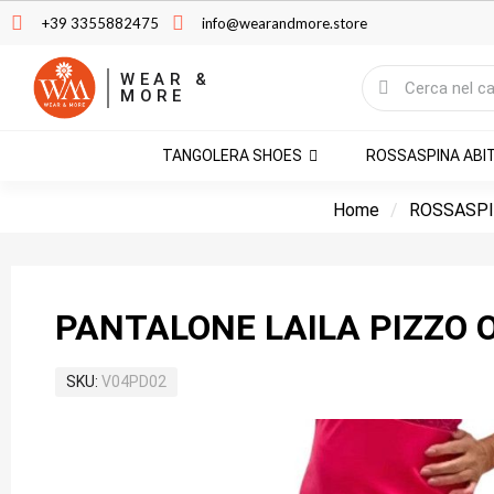
+39 3355882475
info@wearandmore.store
WEAR &
MORE
TANGOLERA SHOES
ROSSASPINA ABI
Home
ROSSASPI
PANTALONE LAILA PIZZO 
SKU
V04PD02