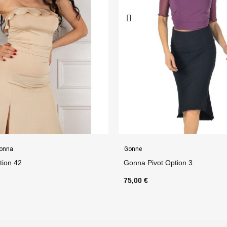
Abbigliamento Donna
ption 3
Top Sole Lurex Option 8
50,00 €