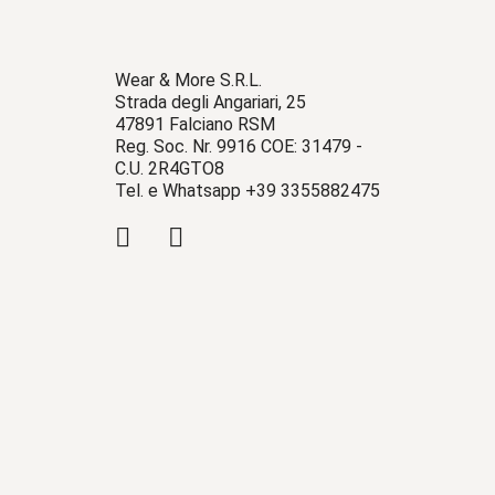
Wear & More S.R.L.
Strada degli Angariari, 25
47891 Falciano RSM
Reg. Soc. Nr. 9916 COE: 31479 -
C.U. 2R4GTO8
Tel. e Whatsapp +39 3355882475