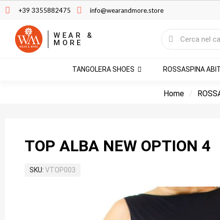
+39 3355882475
info@wearandmore.store
WEAR &
MORE
TANGOLERA SHOES
ROSSASPINA ABI
Home
ROSSA
TOP ALBA NEW OPTION 4
SKU
VTOP003