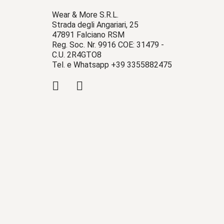
Wear & More S.R.L.
Strada degli Angariari, 25
47891 Falciano RSM
Reg. Soc. Nr. 9916 COE: 31479 -
C.U. 2R4GTO8
Tel. e Whatsapp +39 3355882475