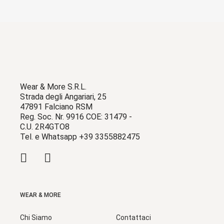
Wear & More S.R.L.
Strada degli Angariari, 25
47891 Falciano RSM
Reg. Soc. Nr. 9916 COE: 31479 -
C.U. 2R4GTO8
Tel. e Whatsapp +39 3355882475
WEAR & MORE
Chi Siamo
Contattaci