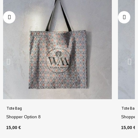
Tote Bag
Tote Bag
Shopper Option 8
Shopper
15,00 €
15,00 €