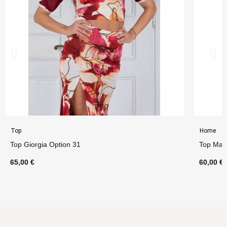
Top
Home
Top Giorgia Option 31
Top Magl
65,00 €
60,00 €