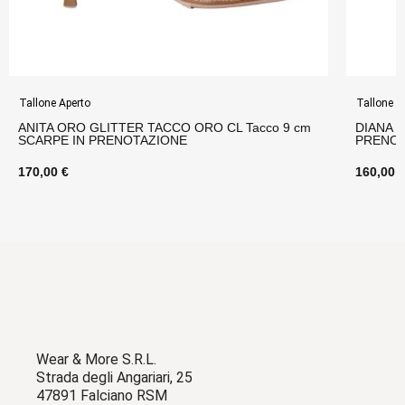
Tallone Aperto
Tallone A
ANITA ORO GLITTER TACCO ORO CL Tacco 9 cm
DIANA N
SCARPE IN PRENOTAZIONE
PRENOT
170,00 €
160,00 
Wear & More S.R.L.
Strada degli Angariari, 25
47891 Falciano RSM