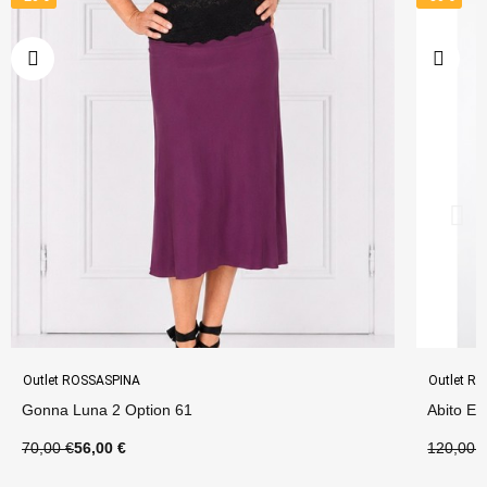
Outlet ROSSASPINA
Outlet R
Gonna Luna 2 Option 61
Abito El
70,00 €
56,00 €
120,00 