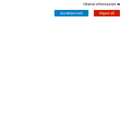
Ulteriori informazioni
Accettare tutti
Reject all
Outlet ROSSASPINA
Outlet ROSSASPINA
Top Martina Option 8
Top Fascia Option 45
60,00 €
54,00 €
55,00 €
44,00 €
-20%
-20%
Outlet ROSSASPINA
Outlet ROSSASPINA
Top Serena Maniche Option
Top Seline Option 39
176