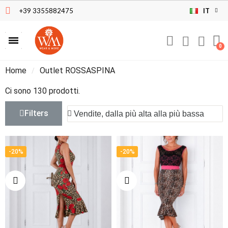
+39 3355882475
IT
Home
Outlet ROSSASPINA
Ci sono 130 prodotti.
Filters
-20%
-20%