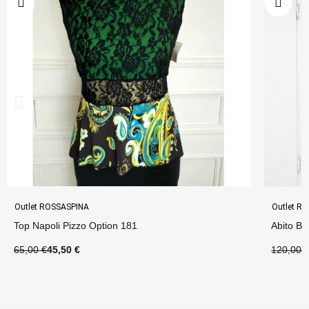
Outlet ROSSASPINA
Outlet R
Top Napoli Pizzo Option 181
Abito Be
65,00 €
45,50 €
120,00 