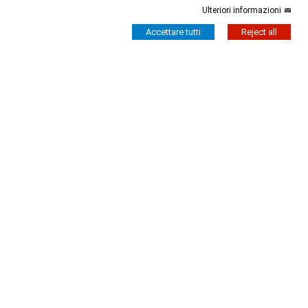
Ulteriori informazioni
Accettare tutti
Reject all
Outlet ROSSASPINA
Outlet ROSSASPINA
Top Martina Option 8
Top Fascia Option 45
60,00 €
54,00 €
55,00 €
44,00 €
-20%
-20%
Outlet ROSSASPINA
Outlet ROSSASPINA
Top Serena Maniche Option
Top Seline Option 39
176