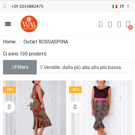
+39 3355882475
IT
Home
Outlet ROSSASPINA
Ci sono 130 prodotti.
Filters
-20%
-20%