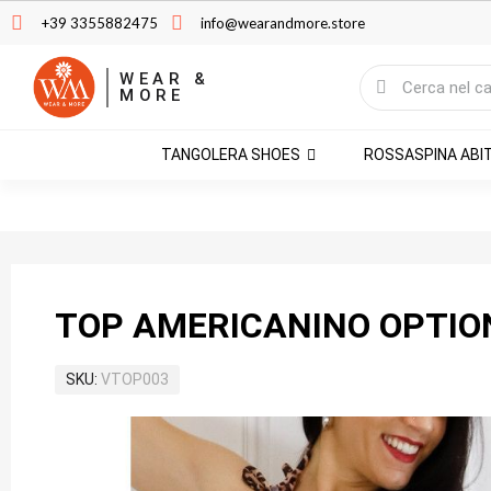
+39 3355882475
info@wearandmore.store
WEAR &
MORE
TANGOLERA SHOES
ROSSASPINA ABI
TOP AMERICANINO OPTIO
SKU
VTOP003