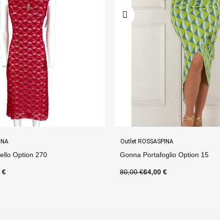
INA
Outlet ROSSASPINA
glio Option 15
Abito Noelia Option 20
€
120,00 €
84,00 €