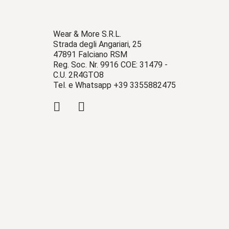
Wear & More S.R.L.
Strada degli Angariari, 25
47891 Falciano RSM
Reg. Soc. Nr. 9916 COE: 31479 -
C.U. 2R4GTO8
Tel. e Whatsapp +39 3355882475