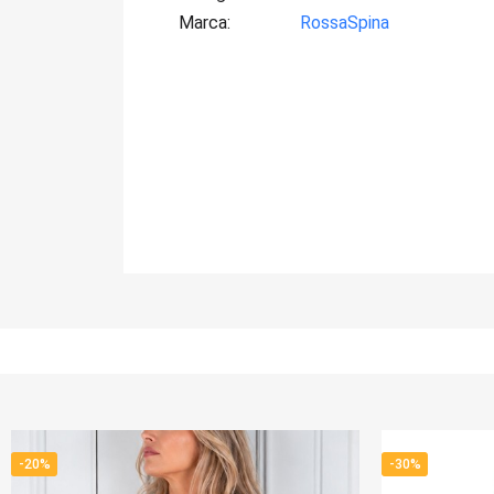
Marca
RossaSpina
-30%
-20%