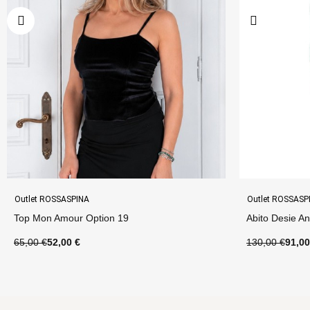
Outlet ROSSASPINA
Outlet ROSSASP
Abito Desie Anello Option 270
Gonna Portafo
130,00 €
91,00 €
80,00 €
64,00 