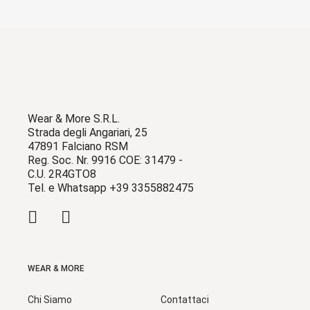
Wear & More S.R.L.
Strada degli Angariari, 25
47891 Falciano RSM
Reg. Soc. Nr. 9916 COE: 31479 -
C.U. 2R4GTO8
Tel. e Whatsapp +39 3355882475
WEAR & MORE
Chi Siamo
Contattaci