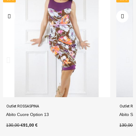
Outlet ROSSASPINA
Outlet R
Abito Cuore Option 13
Abito Sa
130,00 €
91,00 €
130,00 