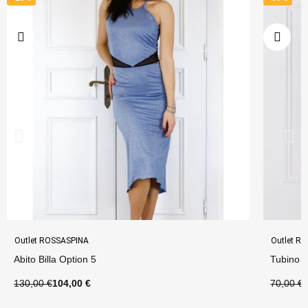
Outlet ROSSASPINA
Outlet R
Abito Billa Option 5
Tubino L
130,00 €
104,00 €
70,00 €