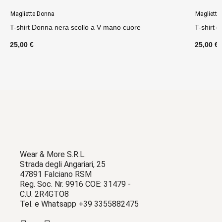
Magliette Donna
Magliette
T-shirt Donna nera scollo a V mano cuore
T-shirt 
25,00 €
25,00 €
Wear & More S.R.L.
Strada degli Angariari, 25
47891 Falciano RSM
Reg. Soc. Nr. 9916 COE: 31479 -
C.U. 2R4GTO8
Tel. e Whatsapp +39 3355882475