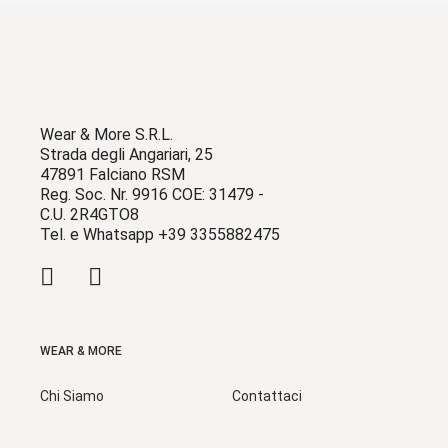
Wear & More S.R.L.
Strada degli Angariari, 25
47891 Falciano RSM
Reg. Soc. Nr. 9916 COE: 31479 -
C.U. 2R4GTO8
Tel. e Whatsapp +39 3355882475
WEAR & MORE
Chi Siamo
Contattaci