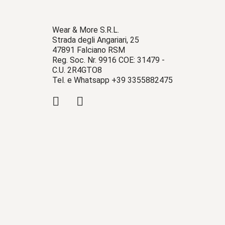
Wear & More S.R.L.
Strada degli Angariari, 25
47891 Falciano RSM
Reg. Soc. Nr. 9916 COE: 31479 -
C.U. 2R4GTO8
Tel. e Whatsapp +39 3355882475