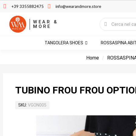
+39 3355882475
info@wearandmore.store
WEAR &
MORE
TANGOLERA SHOES
ROSSASPINA ABI
Home
ROSSASPINA
TUBINO FROU FROU OPTIO
SKU
VGON005