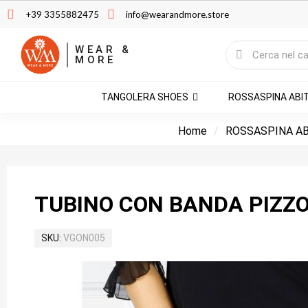
+39 3355882475
info@wearandmore.store
WEAR &
MORE
TANGOLERA SHOES
ROSSASPINA ABI
Home
ROSSASPINA AB
TUBINO CON BANDA PIZZO
SKU
VGON005