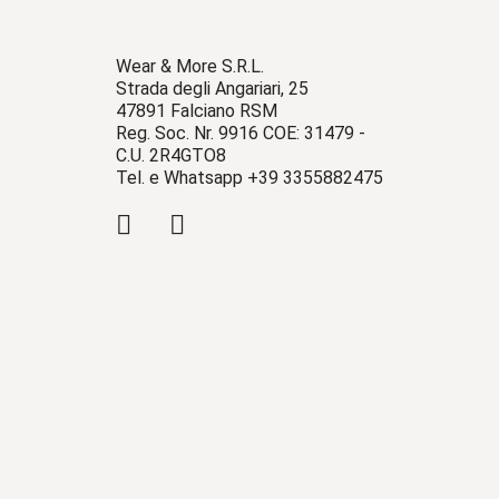
Wear & More S.R.L.
Strada degli Angariari, 25
47891 Falciano RSM
Reg. Soc. Nr. 9916 COE: 31479 -
C.U. 2R4GTO8
Tel. e Whatsapp +39 3355882475