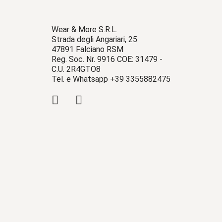
Wear & More S.R.L.
Strada degli Angariari, 25
47891 Falciano RSM
Reg. Soc. Nr. 9916 COE: 31479 -
C.U. 2R4GTO8
Tel. e Whatsapp +39 3355882475