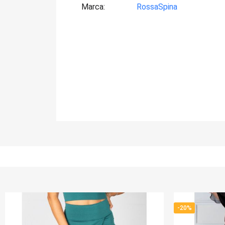
Marca
RossaSpina
-20%