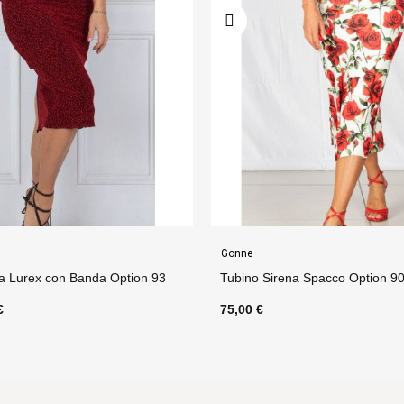
Gonne
ena Spacco Option 90
Tubino Frou Frou Arriccio Op
80,00 €