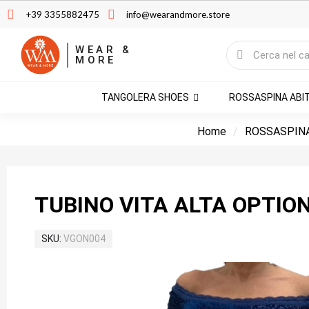
+39 3355882475
info@wearandmore.store
WEAR &
MORE
TANGOLERA SHOES
ROSSASPINA ABI
Home
ROSSASPINA
TUBINO VITA ALTA OPTION
SKU
VGON004