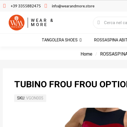
+39 3355882475
info@wearandmore.store
WEAR &
MORE
TANGOLERA SHOES
ROSSASPINA ABI
Home
ROSSASPINA
TUBINO FROU FROU OPTIO
SKU
VGON005