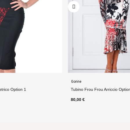
Gonne
 Frou Frou Arriccio Option 85
Gonna Flora 3 Option 1
€
75,00 €