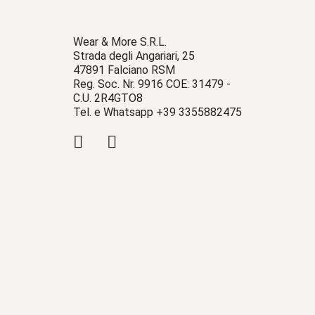
Wear & More S.R.L.
Strada degli Angariari, 25
47891 Falciano RSM
Reg. Soc. Nr. 9916 COE: 31479 -
C.U. 2R4GTO8
Tel. e Whatsapp +39 3355882475