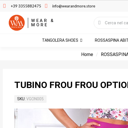
+39 3355882475
info@wearandmore.store
WEAR &
MORE
TANGOLERA SHOES
ROSSASPINA ABI
Home
ROSSASPINA
TUBINO FROU FROU OPTIO
SKU
VGON005