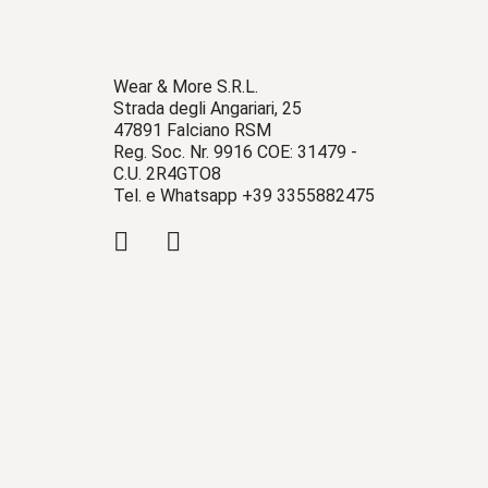
Wear & More S.R.L.
Strada degli Angariari, 25
47891 Falciano RSM
Reg. Soc. Nr. 9916 COE: 31479 -
C.U. 2R4GTO8
Tel. e Whatsapp +39 3355882475