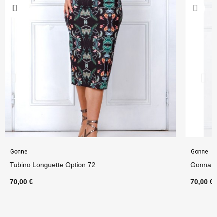
Gonne
Gonne
Tubino Longuette Option 72
Gonna L
70,00 €
70,00 €