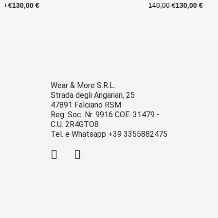
140,00 €
130,00 €
135,00 €
125,0
Wear & More S.R.L.
Strada degli Angariari, 25
47891 Falciano RSM
Reg. Soc. Nr. 9916 COE: 31479 -
C.U. 2R4GTO8
Tel. e Whatsapp +39 3355882475