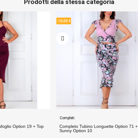
Prodotti della stessa categoria
-10,00 €
Completi
no Longuette Option 71 + Top
Completo Tubino Vita Alta Lurex
10
Top Napoli New Option 290