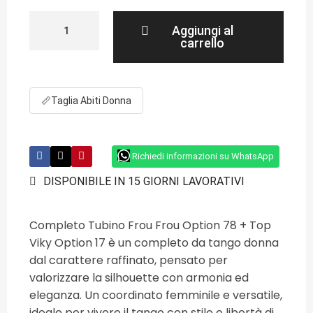
Aggiungi al
carrello
📏
Taglia Abiti Donna
Richiedi informazioni su WhatsApp
DISPONIBILE IN 15 GIORNI LAVORATIVI
Completo Tubino Frou Frou Option 78 + Top
Viky Option 17 è un completo da tango donna
dal carattere raffinato, pensato per
valorizzare la silhouette con armonia ed
eleganza. Un coordinato femminile e versatile,
ideale per vivere il tango con stile e libertà di