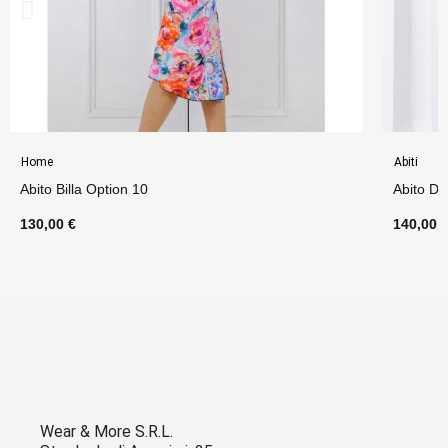
Home
Abiti
Abito Billa Option 10
Abito De
130,00 €
140,00 
Wear & More S.R.L.