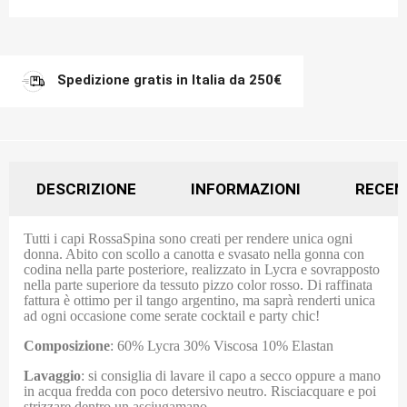
Spedizione gratis in Italia da 250€
DESCRIZIONE
INFORMAZIONI
RECEN
Tutti i capi RossaSpina sono creati per rendere unica ogni
donna. Abito con scollo a canotta e svasato nella gonna con
codina nella parte posteriore, realizzato in Lycra e sovrapposto
nella parte superiore da tessuto pizzo color rosso. Di raffinata
fattura è ottimo per il tango argentino, ma saprà renderti unica
ad ogni occasione come serate cocktail e party chic!
Composizione
: 60% Lycra 30% Viscosa 10% Elastan
Lavaggio
: si consiglia di lavare il capo a secco oppure a mano
in acqua fredda con poco detersivo neutro. Risciacquare e poi
strizzare dentro un asciugamano.