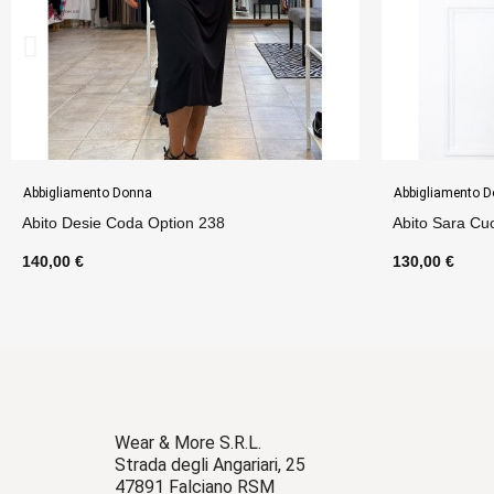
Abbigliamento Donna
Abbigliame
Abito Sara Cuore Option 11
Abito Sar
130,00 €
130,00 €
Wear & More S.R.L.
Strada degli Angariari, 25
47891 Falciano RSM