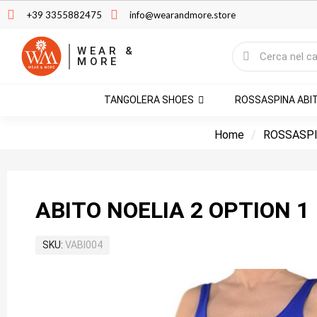
+39 3355882475
info@wearandmore.store
WEAR &
MORE
TANGOLERA SHOES
ROSSASPINA ABI
Home
ROSSASPI
ABITO NOELIA 2 OPTION 1
SKU
VABI004