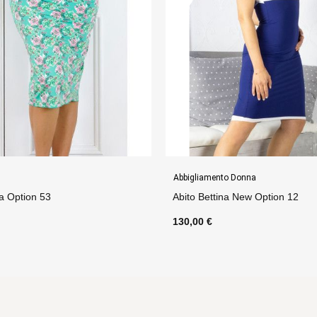
Donna
Gonne
 New Option 12
Tubino Frou Frou Option 79
75,00 €