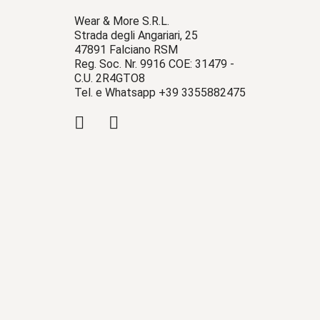
Wear & More S.R.L.
Strada degli Angariari, 25
47891 Falciano RSM
Reg. Soc. Nr. 9916 COE: 31479 -
C.U. 2R4GTO8
Tel. e Whatsapp +39 3355882475