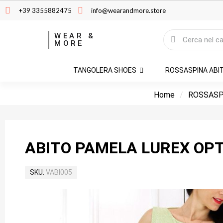
+39 3355882475
info@wearandmore.store
WEAR &
MORE
TANGOLERA SHOES
ROSSASPINA ABI
Home
ROSSASP
ABITO PAMELA LUREX OPT
SKU
VABI005