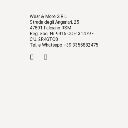
Wear & More S.R.L.
Strada degli Angariari, 25
47891 Falciano RSM
Reg. Soc. Nr. 9916 COE: 31479 -
C.U. 2R4GTO8
Tel. e Whatsapp +39 3355882475